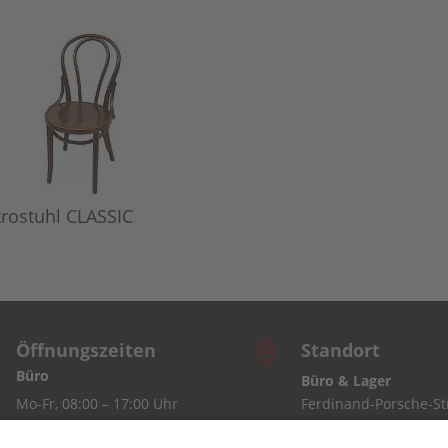
trostuhl CLASSIC
Öffnungszeiten
Standort

Büro
Büro & Lager
Mo-Fr, 08:00 – 17:00 Uhr
Ferdinand-Porsche-Str
7
Lager