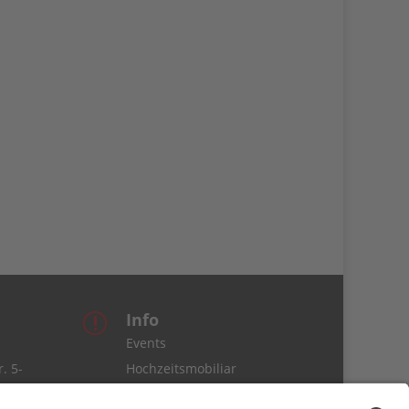
Info
r
Events
. 5-
Hochzeitsmobiliar
Service & Lieferung