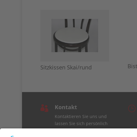
Bis
Sitzkissen Skai/rund
Kontakt

}
Kontaktieren Sie uns und
lassen Sie sich persönlich
beraten.