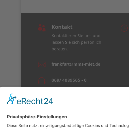
Kontakt

}
Kontaktieren Sie uns und
lassen Sie sich persönlich
beraten.

frankfurt@mms-miet.de

069/ 4089565 - 0
t
Häufig gestellte Fragen
AGB
Datenschutzerklärung
Datenschutz