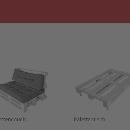
ettencouch
Palettentisch