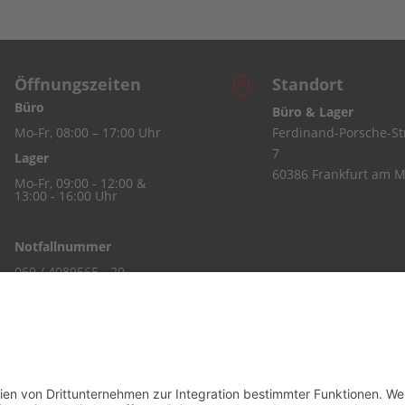
Öffnungszeiten
Standort

Büro
Büro & Lager
Mo-Fr, 08:00 – 17:00 Uhr
Ferdinand-Porsche-Str
7
Lager
60386 Frankfurt am M
Mo-Fr, 09:00 - 12:00 &
13:00 - 16:00 Uhr
Notfallnummer
069 / 4089565 - 29
erklärung für Social Media
Impressum
> Bestell-/Anfragefo