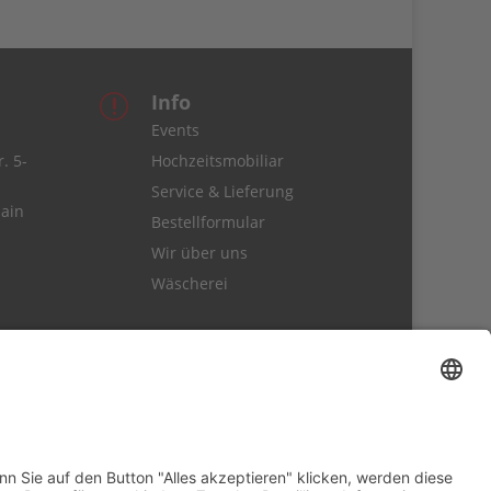
Info
r
Events
. 5-
Hochzeitsmobiliar
Service & Lieferung
ain
Bestellformular
Wir über uns
Wäscherei
rmular <