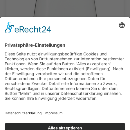
Wasserglas Artikelnummer 80147 Preis:
0,40 €
Gläser
,
Mietgeschirr
,
Serie Vina