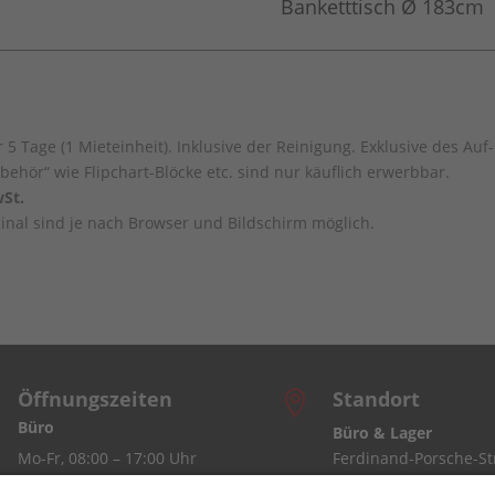
Banketttisch Ø 183cm
 5 Tage (1 Mieteinheit). Inklusive der Reinigung. Exklusive des Au
behör“ wie Flipchart-Blöcke etc. sind nur käuflich erwerbbar.
St.
nal sind je nach Browser und Bildschirm möglich.
Öffnungszeiten
Standort

Büro
Büro & Lager
Mo-Fr, 08:00 – 17:00 Uhr
Ferdinand-Porsche-Str
7
Lager