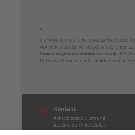
*
ME*= Mieteinheit; unsere Mietpreise gelten für
VK= Verkaufspreis; Verbrauchsartikel unter „Zu
Unsere Angebote verstehen sich zzgl. 19% Mw
Farbabweichungen der Produktbilder vom Origi
Kontakt

}
Kontaktieren Sie uns und
lassen Sie sich persönlich
beraten.