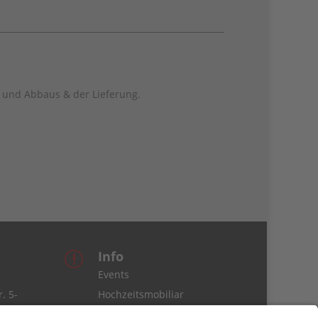
f- und Abbaus & der Lieferung.
Info
r
Events
. 5-
Hochzeitsmobiliar
Service & Lieferung