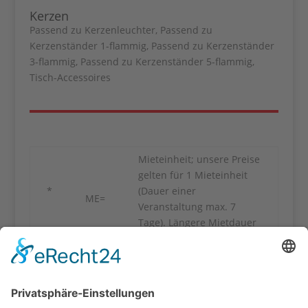
Kerzen
Passend zu Kerzenleuchter
,
Passend zu
Kerzenständer 1-flammig
,
Passend zu Kerzenständer
3-flammig
,
Passend zu Kerzenständer 5-flammig
,
Tisch-Accessoires
Mieteinheit; unsere Preise
gelten für 1 Mieteinheit
*
(Dauer einer
ME=
Veranstaltung max. 7
Tage). Längere Mietdauer
auf Anfrage!
Verkaufspreis;
Verbrauchsartikel unter
VK=
„Zubehör“ wie Flipchart-