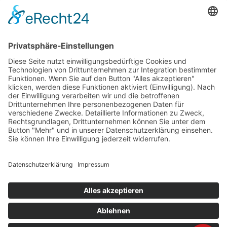
Büro & Lager
Ferdinand-Porsche-Str. 5-7
60386 Frankfurt am Main
Info
r
Events
Hochzeitsmobiliar
Service & Lieferung
Bestellformular
Wir über uns
Wäscherei
AGB
Datenschutzerklärung
Datenschutzerklärung für Social Media