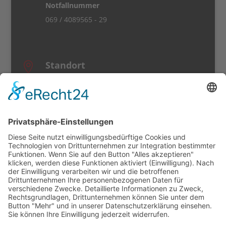
Notfallnummer
069 / 4089565 - 29
Standort

Büro & Lager
Ferdinand-Porsche-Str. 5-7
60386 Frankfurt am Main
Info
r
Events
Hochzeitsmobiliar
Service & Lieferung
Bestellformular