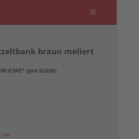
stzeltbank braun meliert
00 €
/ME* (pro Stück)
61044