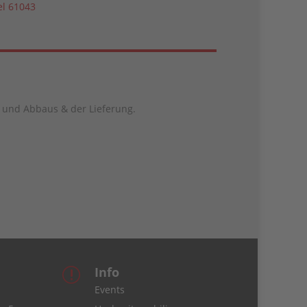
el 61043
f- und Abbaus & der Lieferung.
Info
r
Events