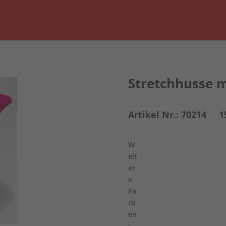
Stretchhusse m
Artikel Nr.: 70214 15
W
eit
er
e
Fa
rb
en
: